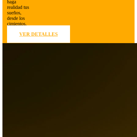
haga
realidad tus
sueños,
desde los
cimientos.
VER DETALLES